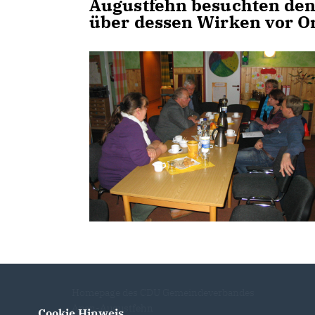
Augustfehn besuchten den
über dessen Wirken vor Or
Homepage des CDU Gemeindeverbandes
Apen-Augustfehn
Cookie Hinweis