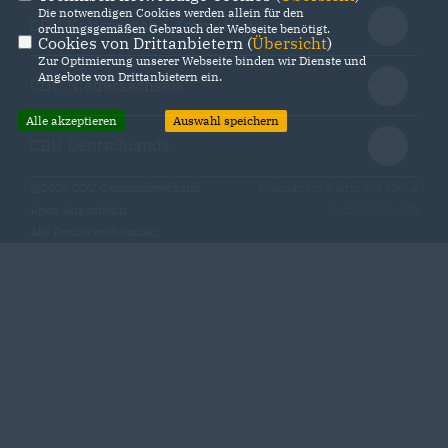
Die notwendigen Cookies werden allein für den
CDU Kreisverband Ammerland
ordnungsgemäßen Gebrauch der Webseite benötigt.
Cookies von Drittanbietern (
Übersicht
)
Zur Optimierung unserer Webseite binden wir Dienste und
Angebote von Drittanbietern ein.
CDU Niedersachsen
Alle akzeptieren
Auswahl speichern
CDU Deutschlands
@2026 CDU Gemeindeverband
Realisation: Sharkness Media
Apen-Augustfehn
GmbH & Co. KG
Alle Rechte vorbehalten.