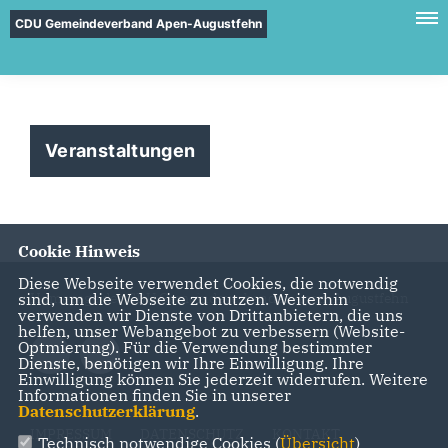
CDU Gemeindeverband Apen-Augustfehn
Veranstaltungen
Cookie Hinweis
Diese Webseite verwendet Cookies, die notwendig
sind, um die Webseite zu nutzen. Weiterhin
Homepage des CDU Gemeindeverbandes Apen-Augustfehn
verwenden wir Dienste von Drittanbietern, die uns
helfen, unser Webangebot zu verbessern (Website-
Optmierung). Für die Verwendung bestimmter
Dienste, benötigen wir Ihre Einwilligung. Ihre
Einwilligung können Sie jederzeit widerrufen. Weitere
Informationen finden Sie in unserer
Datenschutzerklärung
.
IMPRESSUM
DATENSCHUTZ
KONTAKT
Technisch notwendige Cookies (
Übersicht
)