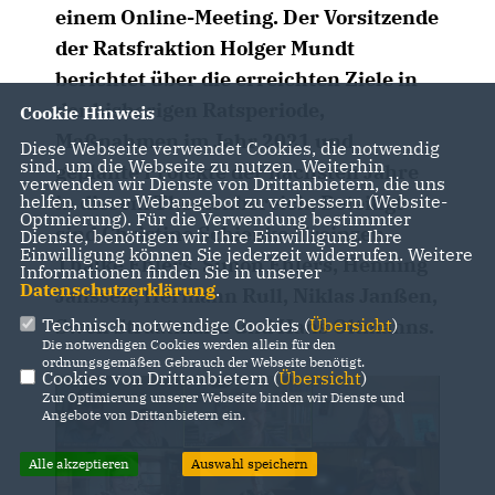
einem Online-Meeting. Der Vorsitzende
der Ratsfraktion Holger Mundt
berichtet über die erreichten Ziele in
der bisherigen Ratsperiode,
Cookie Hinweis
Maßnahmen im Jahr 2021 und
Diese Webseite verwendet Cookies, die notwendig
sind, um die Webseite zu nutzen. Weiterhin
geplante Projekte der nächsten Jahre
verwenden wir Dienste von Drittanbietern, die uns
helfen, unser Webangebot zu verbessern (Website-
in diesem Themenbereich. Beteiligt
Optmierung). Für die Verwendung bestimmter
sind Christine Schienke-Treinzen,
Dienste, benötigen wir Ihre Einwilligung. Ihre
Einwilligung können Sie jederzeit widerrufen. Weitere
Thalke Ehlers, Simon Ehlers, Henning
Informationen finden Sie in unserer
Datenschutzerklärung
.
Janssen, Hermann Rull, Niklas Janßen,
Technisch notwendige Cookies (
Übersicht
)
Swen Straatmann und Hans Oltmanns.
Die notwendigen Cookies werden allein für den
ordnungsgemäßen Gebrauch der Webseite benötigt.
Cookies von Drittanbietern (
Übersicht
)
Zur Optimierung unserer Webseite binden wir Dienste und
Angebote von Drittanbietern ein.
Alle akzeptieren
Auswahl speichern