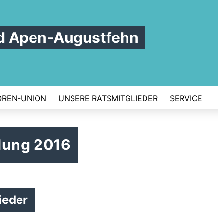
d Apen-Augustfehn
OREN-UNION
UNSERE RATSMITGLIEDER
SERVICE
lung 2016
ieder