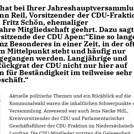
hat bei Ihrer Jahreshauptversamml
n Reil, Vorsitzender der CDU-Frakti
Fritz Schön, ehemaliger
ahre Mitgliedschaft geehrt. Dazu sag
sitzende der CDU Apen:“Eine so lang
nz Besonderes in einer Zeit, in der of
 Mittelpunkt steht und häufig nur
gegangen werden. Langjährige und
Rückgrat der CDU nicht nur hier auf
 für Beständigkeit im teilweise sehr
schäft.“
Aktuelle politische Themen und ein Rückblick auf die
Kommunalwahl waren die inhaltlichen Schwerpunkte 
Versammlung. Anwesend war auch Jens Nacke MdL,
Kreisvorsitzender der CDU und Parlamentarischer
Geschäftsführer der CDU-Fraktion im Niedersächsisc
Landtag. Die CDU-Mitglieder nutzten die Gelegenheit,