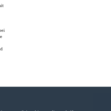
it
bei
re
nd